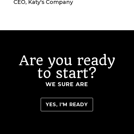
CEO
,
Katy's Company
Are you ready
to start?
WE SURE ARE
YES, I'M READY