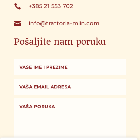

+385 21 553 702

info@trattoria-mlin.com
Pošaljite nam poruku