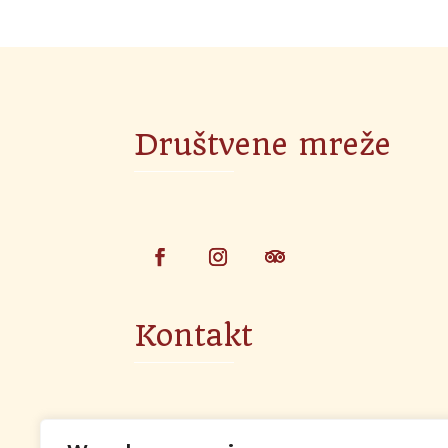
Društvene mreže
Kontakt

Lokacija - Put Sv. Jure, 21251