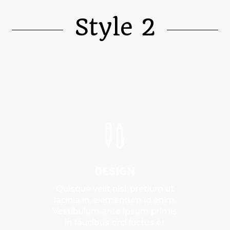
Style 2

DESIGN
Quisque velit nisi, pretium ut
lacinia in, elementum id enim.
Vestibulum ante ipsum primis
in faucibus orci luctus et