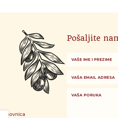
Pošaljite na
, Žrnovnica