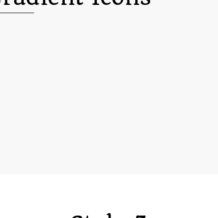



