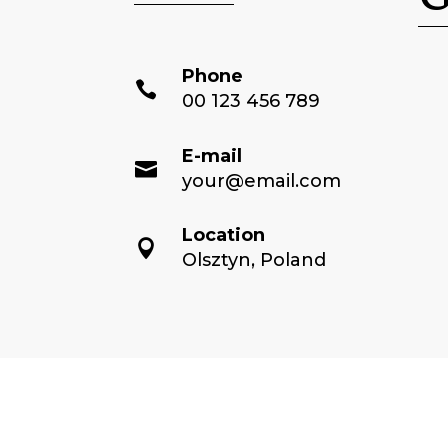
Phone

00 123 456 789
E-mail

your@email.com
Location

Olsztyn, Poland