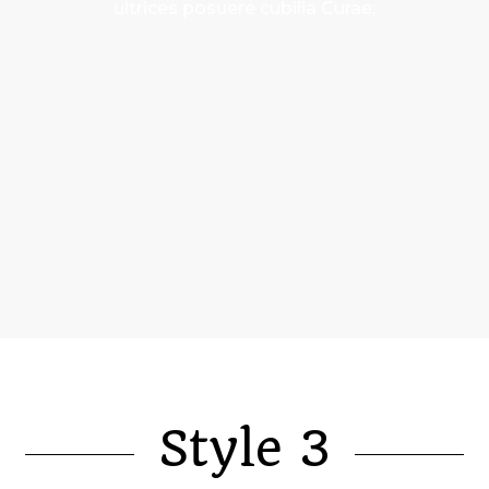
ultrices posuere cubilia Curae;
Style 3